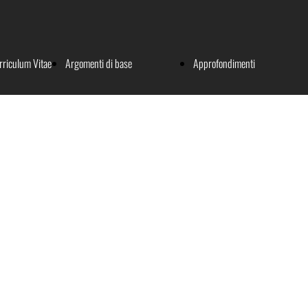
rriculum Vitae
Argomenti di base
Approfondimenti
Fisica del suono
Argomenti generali
L'apparato uditivo
Protesi acustiche
La funzione uditiva
Impianti cocleari
Sordità dell’adulto
Riabilitazione
Sordità del bambino
Aspetti medico legali
Vestibologia
Patologie