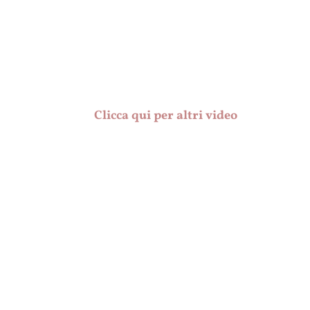
Protesi uditive
Genetica
Acufeni
Sordi a Varese
Invalidità
Vestibologia
Sordi a Varese Light
Clicca qui per altri video